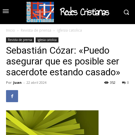
Redes Cristianas
Inicio
Revista de prensa
iglesia catolica
Revista de prensa
iglesia catolica
Sebastián Cózar: «Puedo
asegurar que es posible ser
sacerdote estando casado»
Por
Juan
-
22 abril 2024
352
0