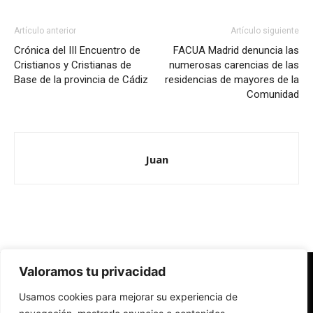
Artículo anterior
Artículo siguiente
Crónica del III Encuentro de
FACUA Madrid denuncia las
Cristianos y Cristianas de
numerosas carencias de las
Base de la provincia de Cádiz
residencias de mayores de la
Comunidad
Juan
Valoramos tu privacidad
Redes Cristianas
Usamos cookies para mejorar su experiencia de
Una mirada alternativa sobre la Iglesia católica y la sociedad
- Colectivos de Redes Cristianas