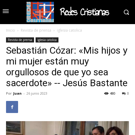
Redes Cristianas
Inicio
Revista de prensa
iglesia catolica
Revista de prensa
iglesia catolica
Sebastián Cózar: «Mis hijos y
mi mujer están muy
orgullosos de que yo sea
sacerdote» -- Jesús Bastante
Por
Juan
-
26 junio 2023
480
0