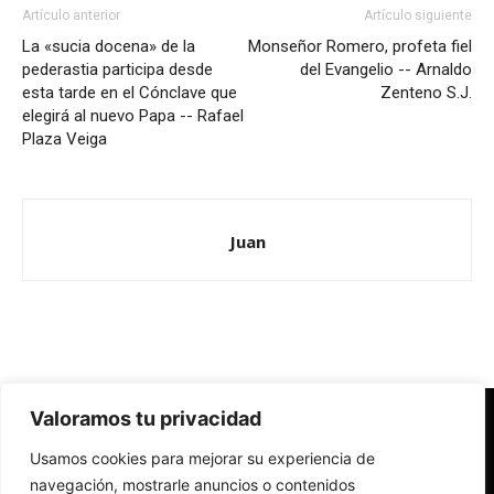
Artículo anterior
Artículo siguiente
La «sucia docena» de la
Monseñor Romero, profeta fiel
pederastia participa desde
del Evangelio -- Arnaldo
esta tarde en el Cónclave que
Zenteno S.J.
elegirá al nuevo Papa -- Rafael
Plaza Veiga
Juan
Valoramos tu privacidad
Redes Cristianas
Usamos cookies para mejorar su experiencia de
Una mirada alternativa sobre la Iglesia católica y la sociedad
- Colectivos de Redes Cristianas
navegación, mostrarle anuncios o contenidos