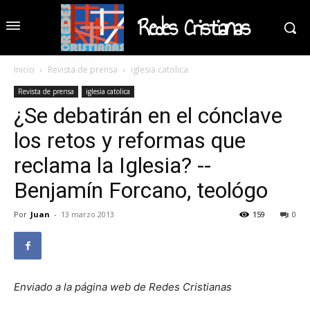
Redes Cristianas
Inicio
Revista de prensa
iglesia catolica
Revista de prensa
iglesia catolica
¿Se debatirán en el cónclave
los retos y reformas que
reclama la Iglesia? --
Benjamín Forcano, teológo
Por
Juan
-
13 marzo 2013
159
0
Enviado a la página web de Redes Cristianas