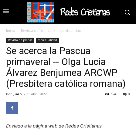
Redes Cristianas
Inicio
Revista de prensa
espiritualidad
Revista de prensa
espiritualidad
Se acerca la Pascua
primaveral -- Olga Lucia
Álvarez Benjumea ARCWP
(Presbitera católica romana)
Por
Juan
-
15 abril 2022
174
0
Enviado a la página web de Redes Cristianas