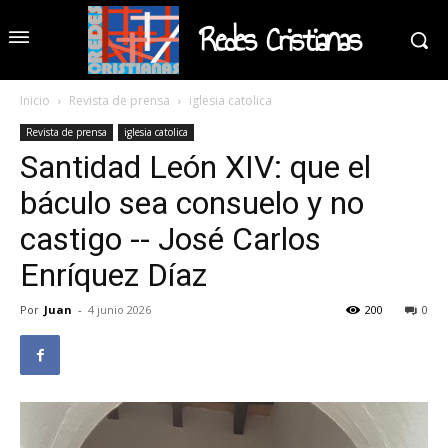
Redes Cristianas
Inicio
Revista de prensa
iglesia catolica
Revista de prensa
iglesia catolica
Santidad León XIV: que el
báculo sea consuelo y no
castigo -- José Carlos
Enríquez Díaz
Por
Juan
-
4 junio 2026
200
0