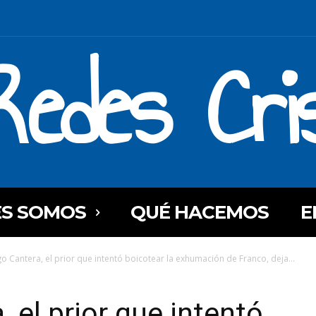
Redes Cri
ES SOMOS
QUÉ HACEMOS
E
go Cantera, el prior que intentó boicotear la exhumación de Franco, deja...
 el prior que intentó