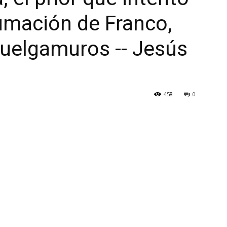
umación de Franco,
 Cuelgamuros -- Jesús
458
0