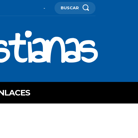
BUSCAR
-
stianas
NLACES