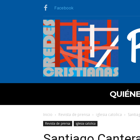
Facebook
QUIÉN
Inicio
Revista de prensa
iglesia catolica
Santia
Revista de prensa
iglesia catolica
Santiago Cantera,