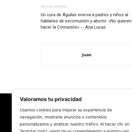
Artículo anterior
Un cura de Águilas enerva a padres y niños al
hablarles de excomunión y aborto: «No quieren
hacer la Comunión» -- Ana Lucas
Juan
Valoramos tu privacidad
Redes Cristianas
Usamos cookies para mejorar su experiencia de
navegación, mostrarle anuncios o contenidos
personalizados y analizar nuestro tráfico. Al hacer clic en
Una mirada alternativa sobre la Iglesia católica y
“Aceptar todo” usted da su consentimiento a nuestro uso