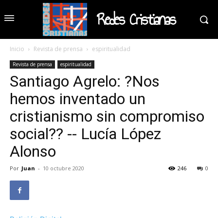
Redes Cristianas
Inicio
Revista de prensa
espiritualidad
Revista de prensa
espiritualidad
Santiago Agrelo: ?Nos
hemos inventado un
cristianismo sin compromiso
social?? -- Lucía López
Alonso
Por
Juan
-
10 octubre 2020
246
0