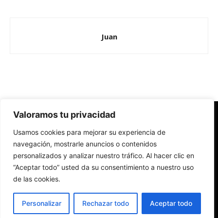
Juan
Valoramos tu privacidad
Redes Cristianas
Usamos cookies para mejorar su experiencia de
Una mirada alternativa sobre la Iglesia católica y la sociedad
- Colectivos de Redes Cristianas
navegación, mostrarle anuncios o contenidos
personalizados y analizar nuestro tráfico. Al hacer clic en
“Aceptar todo” usted da su consentimiento a nuestro uso
de las cookies.
Personalizar
Rechazar todo
Aceptar todo