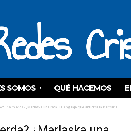
Redes Cri
ES SOMOS
QUÉ HACEMOS
E
ez una mierda? ¿Marlaska una rata? El lenguaje que anticipa la barbarie...
erda? ¿Marlaska una