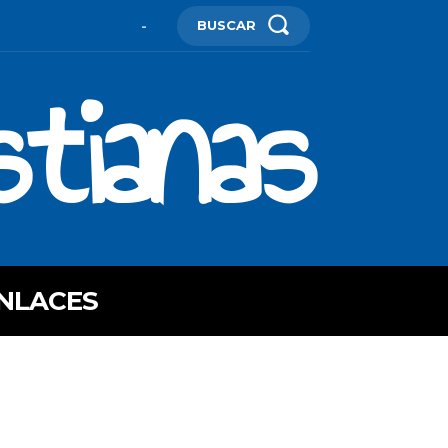
BUSCAR
-
stianas
NLACES