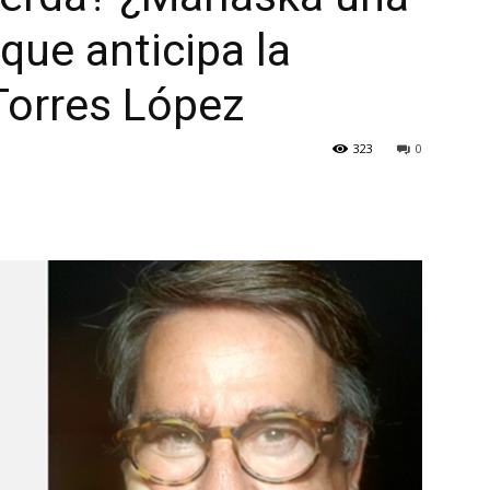
 que anticipa la
 Torres López
323
0