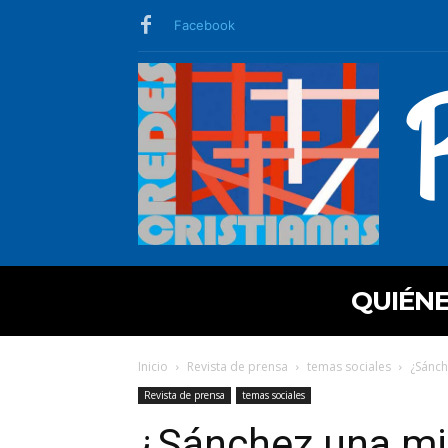
Facebook
QUIÉN
Inicio
Revista de prensa
temas sociales
¿Sánch
Revista de prensa
temas sociales
¿Sánchez una mi