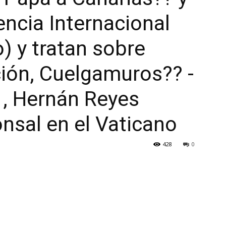
encia Internacional
o) y tratan sobre
ión, Cuelgamuros?? -
 , Hernán Reyes
onsal en el Vaticano
428
0