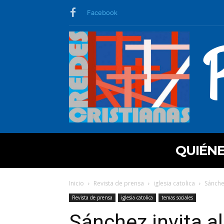
Facebook
QUIÉN
Inicio
Revista de prensa
iglesia catolica
Sánchez
Revista de prensa
iglesia catolica
temas sociales
Sánchez invita a