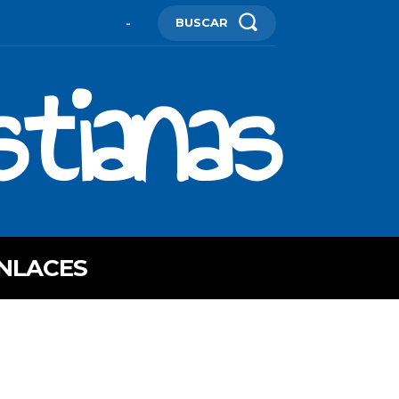
BUSCAR
-
stianas
NLACES