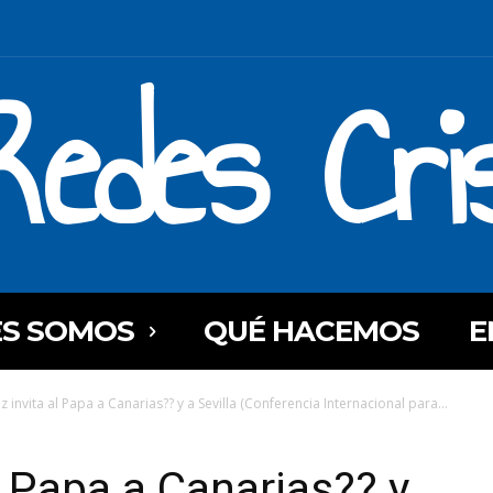
Redes Cri
ES SOMOS
QUÉ HACEMOS
E
 invita al Papa a Canarias?? y a Sevilla (Conferencia Internacional para...
l Papa a Canarias?? y