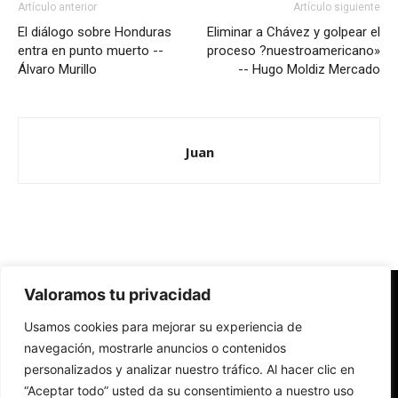
Artículo anterior
Artículo siguiente
El diálogo sobre Honduras
Eliminar a Chávez y golpear el
entra en punto muerto --
proceso ?nuestroamericano»
Álvaro Murillo
-- Hugo Moldiz Mercado
Juan
Valoramos tu privacidad
Redes Cristianas
Usamos cookies para mejorar su experiencia de
Una mirada alternativa sobre la Iglesia católica y la sociedad
- Colectivos de Redes Cristianas
navegación, mostrarle anuncios o contenidos
personalizados y analizar nuestro tráfico. Al hacer clic en
“Aceptar todo” usted da su consentimiento a nuestro uso