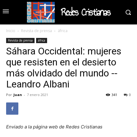
Redes Cristianas
Inicio
Revista de prensa
áfrica
Revista de prensa
áfrica
Sáhara Occidental: mujeres
que resisten en el desierto
más olvidado del mundo --
Leandro Albani
Por
Juan
-
7 enero 2021
341
0
Enviado a la página web de Redes Cristianas