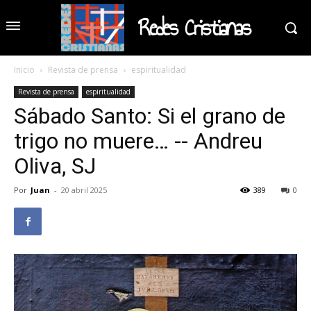
Redes Cristianas
Inicio
Revista de prensa
espiritualidad
Revista de prensa
espiritualidad
Sábado Santo: Si el grano de
trigo no muere… -- Andreu
Oliva, SJ
Por
Juan
-
20 abril 2025
389
0