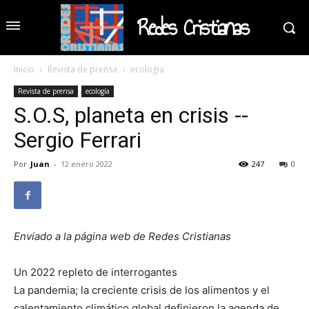
Redes Cristianas
Inicio
Revista de prensa
ecología
Revista de prensa
ecología
S.O.S, planeta en crisis --
Sergio Ferrari
Por
Juan
-
12 enero 2022
247
0
Enviado a la página web de Redes Cristianas
Un 2022 repleto de interrogantes
La pandemia; la creciente crisis de los alimentos y el
calentamiento climático global definieron la agenda de