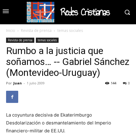
Redes Cristianas
Inicio
Revista de prensa
temas sociales
Revista de prensa
temas sociales
Rumbo a la justicia que
soñamos… -- Gabriel Sánchez
(Montevideo-Uruguay)
Por
Juan
-
1 julio 2009
144
0
La coyuntura decisiva de Ekaterimburgo
Desdolarización o desmantelamiento del Imperio
financiero-militar de EE.UU.