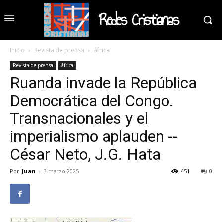
Redes Cristianas
Inicio
Revista de prensa
áfrica
Revista de prensa
áfrica
Ruanda invade la República
Democrática del Congo.
Transnacionales y el
imperialismo aplauden --
César Neto, J.G. Hata
Por
Juan
-
3 marzo 2025
451
0