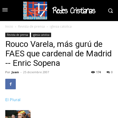
Redes Cristianas
Inicio
Revista de prensa
iglesia catolica
Revista de prensa
iglesia catolica
Rouco Varela, más gurú de
FAES que cardenal de Madrid
-- Enric Sopena
Por
Juan
-
25 diciembre 2007
174
0
El Plural