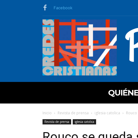
Facebook
QUIÉN
Inicio
Revista de prensa
iglesia catolica
Rouco s
Revista de prensa
iglesia catolica
Rouco se queda s