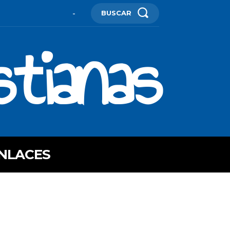
BUSCAR
-
stianas
NLACES