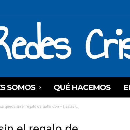
Redes Cri
ES SOMOS
QUÉ HACEMOS
E
e queda sin el regalo de Gallardón -- J. Salas /...
in el regalo de