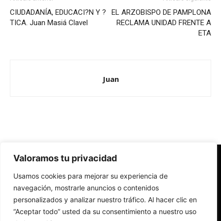
CIUDADANÍA, EDUCACI?N Y ?
EL ARZOBISPO DE PAMPLONA
TICA. Juan Masiá Clavel
RECLAMA UNIDAD FRENTE A
ETA
Juan
Valoramos tu privacidad
Redes Cristianas
Usamos cookies para mejorar su experiencia de
Una mirada alternativa sobre la Iglesia católica y la sociedad
- Colectivos de Redes Cristianas
navegación, mostrarle anuncios o contenidos
personalizados y analizar nuestro tráfico. Al hacer clic en
“Aceptar todo” usted da su consentimiento a nuestro uso