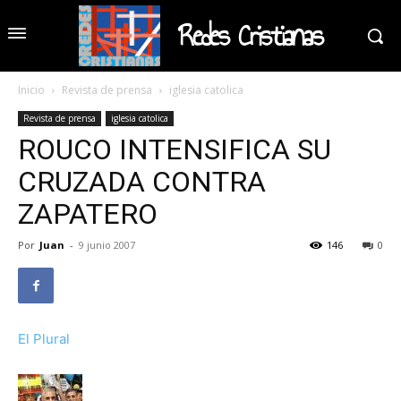
Redes Cristianas
Inicio
Revista de prensa
iglesia catolica
Revista de prensa
iglesia catolica
ROUCO INTENSIFICA SU
CRUZADA CONTRA
ZAPATERO
Por
Juan
-
9 junio 2007
146
0
El Plural