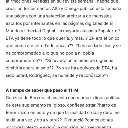
afirmaciones vertidas en su revista semanal, habría que
crear un tercer sector. Alfa y Omega publicó esta semana
una página con una selección arbitraria de mensajes
escritos por internautas en las páginas digitales de El
Mundo y Libertad Digital. La mayoría atacan a Zapatero: ?
ETA ya tiene todo lo que quería, y más. Y ZP era el único
que podía dárselo. Todo encaja??. ?Les ha dado alas y se
ha comprometido a lo que no podía ni debía
comprometerse??. ?Si tuviera un mínimo de dignidad,
dimitiría ahora mismo??. ?No se ha equivocado ETA, ha
sido usted, Rodríguez, se humilde y reconózcalo??.
A tiempo de saber qué paso el 11-M
Gonzalo de Berceo, el analista que marca la línea política
de este suplemento religioso, confiesa estar ?harto de
tener razón en esto y de que la realidad cruda y dura me
la dé una vez y otra y otra??. Denunció ?concesiones
inconcebibles?? y exigió la dimisión por ?vergüenza