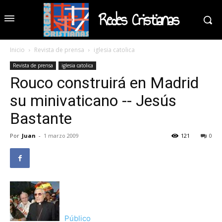
Redes Cristianas
Inicio
Revista de prensa
iglesia catolica
Revista de prensa
iglesia catolica
Rouco construirá en Madrid
su minivaticano -- Jesús
Bastante
Por
Juan
-
1 marzo 2009
121
0
Público