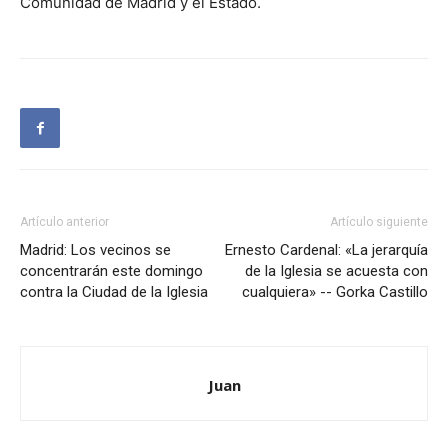
Comunidad de Madrid y el Estado.
Artículo anterior
Artículo siguiente
Madrid: Los vecinos se
Ernesto Cardenal: «La jerarquía
concentrarán este domingo
de la Iglesia se acuesta con
contra la Ciudad de la Iglesia
cualquiera» -- Gorka Castillo
Juan