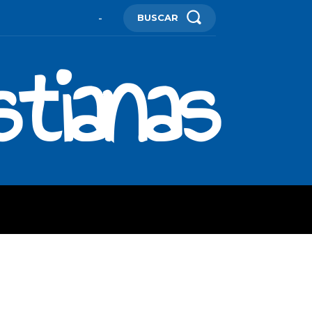
BUSCAR
-
stianas
ES
MORE