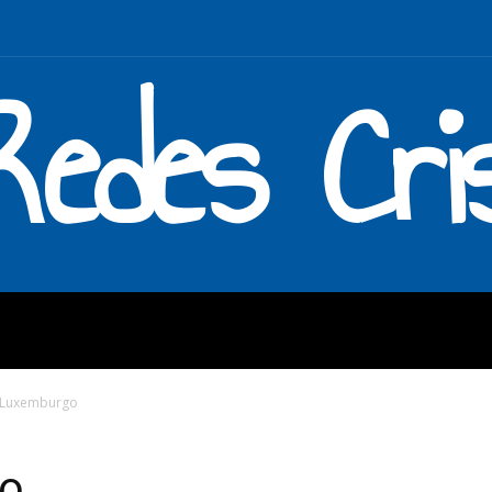
Redes Cri
MOS
QUÉ HACEMOS
ENLAC
 Luxemburgo
o