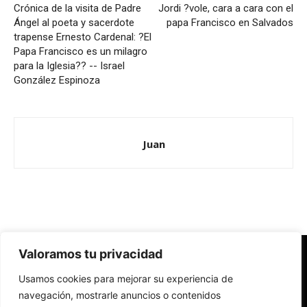
Crónica de la visita de Padre
Jordi ?vole, cara a cara con el
Ángel al poeta y sacerdote
papa Francisco en Salvados
trapense Ernesto Cardenal: ?El
Papa Francisco es un milagro
para la Iglesia?? -- Israel
González Espinoza
Juan
Valoramos tu privacidad
Redes Cristianas
Usamos cookies para mejorar su experiencia de
Una mirada alternativa sobre la Iglesia católica y la sociedad
- Colectivos de Redes Cristianas
navegación, mostrarle anuncios o contenidos