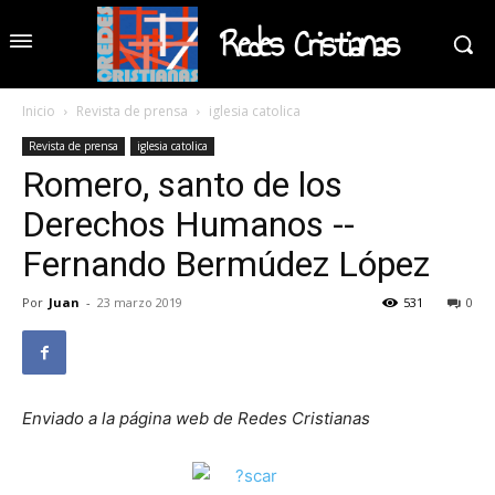
Redes Cristianas
Inicio
Revista de prensa
iglesia catolica
Revista de prensa
iglesia catolica
Romero, santo de los
Derechos Humanos --
Fernando Bermúdez López
Por
Juan
-
23 marzo 2019
531
0
Enviado a la página web de Redes Cristianas