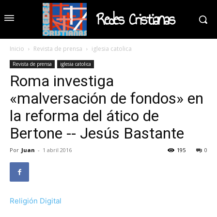
Redes Cristianas
Inicio
Revista de prensa
iglesia catolica
Revista de prensa
iglesia catolica
Roma investiga
«malversación de fondos» en
la reforma del ático de
Bertone -- Jesús Bastante
Por
Juan
-
1 abril 2016
195
0
Religión Digital