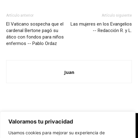
Artículo anterior
Artículo siguiente
El Vaticano sospecha que el
Las mujeres en los Evangelios
cardenal Bertone pagó su
-- Redacción R. y L.
ático con fondos para niños
enfermos -- Pablo Ordaz
Juan
Valoramos tu privacidad
Redes Cristianas
Usamos cookies para mejorar su experiencia de
Una mirada alternativa sobre la Iglesia católica y la sociedad