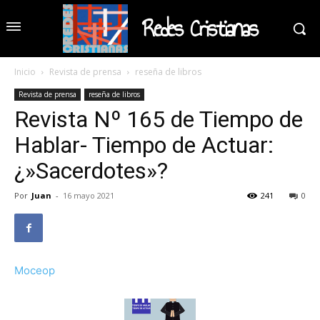
Redes Cristianas
Inicio
Revista de prensa
reseña de libros
Revista de prensa
reseña de libros
Revista Nº 165 de Tiempo de
Hablar- Tiempo de Actuar:
¿»Sacerdotes»?
Por
Juan
-
16 mayo 2021
241
0
Moceop