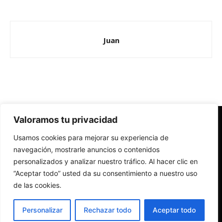
Juan
Valoramos tu privacidad
Redes Cristianas
Usamos cookies para mejorar su experiencia de
Una mirada alternativa sobre la Iglesia católica y la sociedad
- Colectivos de Redes Cristianas
navegación, mostrarle anuncios o contenidos
personalizados y analizar nuestro tráfico. Al hacer clic en
“Aceptar todo” usted da su consentimiento a nuestro uso
de las cookies.
Personalizar
Rechazar todo
Aceptar todo