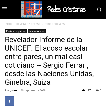
Redes Cristianas
Inicio
Revista de prensa
temas sociales
Revista de prensa
temas sociales
Revelador Informe de la
UNICEF: El acoso escolar
entre pares, un mal casi
cotidiano -- Sergio Ferrari,
desde las Naciones Unidas,
Ginebra, Suiza
Por
Juan
-
10 septiembre 2018
197
0