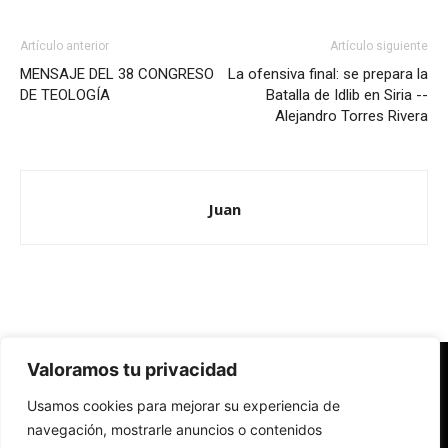
Artículo anterior
Artículo siguiente
MENSAJE DEL 38 CONGRESO
La ofensiva final: se prepara la
DE TEOLOGÍA
Batalla de Idlib en Siria --
Alejandro Torres Rivera
Juan
Valoramos tu privacidad
Redes Cristianas
Usamos cookies para mejorar su experiencia de
Una mirada alternativa sobre la Iglesia católica y la sociedad
- Colectivos de Redes Cristianas
navegación, mostrarle anuncios o contenidos