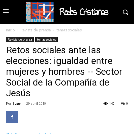
Redes Cristianas
Inicio
Revista de prensa
temas sociales
Revista de prensa
temas sociales
Retos sociales ante las
elecciones: igualdad entre
mujeres y hombres -- Sector
Social de la Compañía de
Jesús
Por
Juan
-
29 abril 2019
140
0