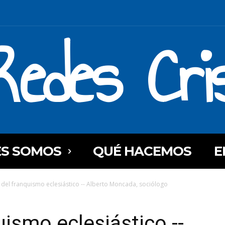
Redes Cri
ES SOMOS
QUÉ HACEMOS
E
 del franquismo eclesiástico -- Alberto Moncada, sociólogo
uismo eclesiástico --