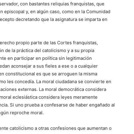
rvador, con bastantes reliquias franquistas, que
ón episcopal y, en algún caso, como en la Comunidad
recepto decretando que la asignatura se imparta en
recho propio parte de las Cortes franquistas,
n de la práctica del catolicismo y a su propia
te en participar en política sin legitimación
dan aconsejar a sus fieles a ese o a cualquier
den constitucional es que se arroguen la misma
smo les concedía. La moral ciudadana se convierte en
imaciones externas. La moral democrática considera
a moral eclesiástica considera leyes meramente
encia. Si uno prueba a confesarse de haber engañado al
ingún reproche moral.
ente catolicismo a otras confesiones que aumentan o