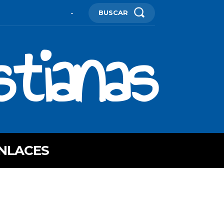
BUSCAR
-
stianas
NLACES