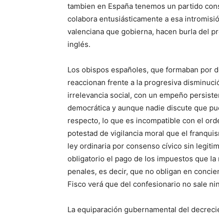
tambien en España tenemos un partido conse
colabora entusiásticamente a esa intromisi
valenciana que gobierna, hacen burla del p
inglés.
Los obispos españoles, que formaban por de
reaccionan frente a la progresiva disminució
irrelevancia social, con un empeño persisten
democrática y aunque nadie discute que pue
respecto, lo que es incompatible con el or
potestad de vigilancia moral que el franqui
ley ordinaria por consenso cívico sin legit
obligatorio el pago de los impuestos que l
penales, es decir, que no obligan en conci
Fisco verá que del confesionario no sale n
La equiparación gubernamental del decreci