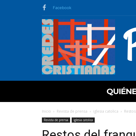
Facebook
QUIÉN
Inicio
Revista de prensa
iglesia catolica
Restos
Revista de prensa
iglesia catolica
Restos del franq