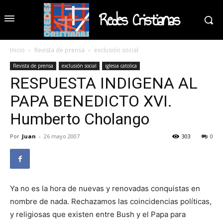
Redes Cristianas
Inicio
Revista de prensa
exclusión social
Revista de prensa
exclusión social
iglesia catolica
RESPUESTA INDIGENA AL
PAPA BENEDICTO XVI.
Humberto Cholango
Por
Juan
-
26 mayo 2007
303
0
Ya no es la hora de nuevas y renovadas conquistas en
nombre de nada. Rechazamos las coincidencias políticas,
y religiosas que existen entre Bush y el Papa para