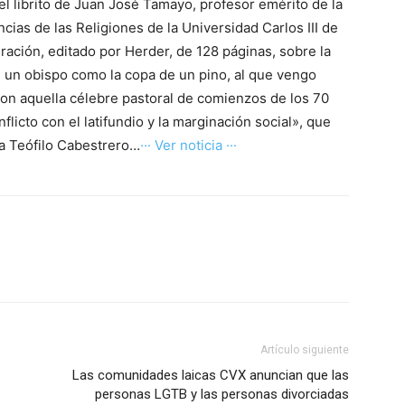
, el librito de Juan José Tamayo, profesor emérito de la
cias de las Religiones de la Universidad Carlos III de
eración, editado por Herder, de 128 páginas, sobre la
, un obispo como la copa de un pino, al que vengo
on aquella célebre pastoral de comienzos de los 70
nflicto con el latifundio y la marginación social», que
gía Teófilo Cabestrero…
··· Ver noticia ···
Artículo siguiente
Las comunidades laicas CVX anuncian que las
personas LGTB y las personas divorciadas