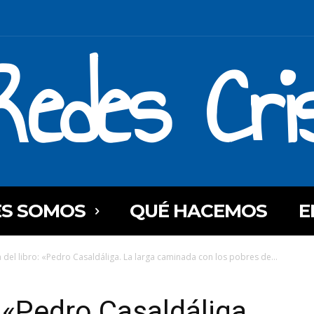
Redes Cri
ES SOMOS
QUÉ HACEMOS
E
 del libro: «Pedro Casaldáliga. La larga caminada con los pobres de...
 «Pedro Casaldáliga.