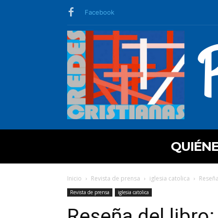
Facebook
QUIÉN
Inicio
Revista de prensa
iglesia catolica
Reseña
Revista de prensa
iglesia catolica
Reseña del libro: