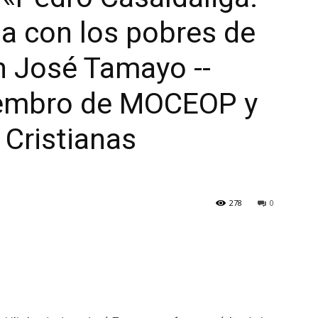
a con los pobres de
an José Tamayo --
iembro de MOCEOP y
Cristianas
278
0