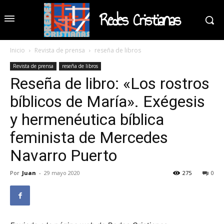
Redes Cristianas
Inicio
Revista de prensa
reseña de libros
Revista de prensa
reseña de libros
Reseña de libro: «Los rostros
bíblicos de María». Exégesis
y hermenéutica bíblica
feminista de Mercedes
Navarro Puerto
Por
Juan
-
29 mayo 2020
275
0