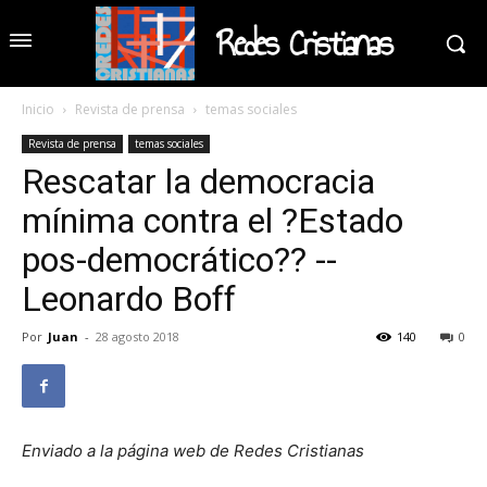
Redes Cristianas
Inicio
Revista de prensa
temas sociales
Revista de prensa
temas sociales
Rescatar la democracia
mínima contra el ?Estado
pos-democrático?? --
Leonardo Boff
Por
Juan
-
28 agosto 2018
140
0
Enviado a la página web de Redes Cristianas