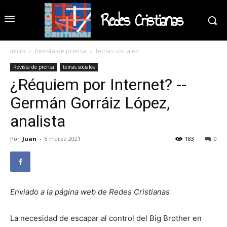
Redes Cristianas
Inicio
Revista de prensa
temas sociales
Revista de prensa
temas sociales
¿Réquiem por Internet? --
Germán Gorráiz López,
analista
Por
Juan
-
8 marzo 2021
183
0
Enviado a la página web de Redes Cristianas
La necesidad de escapar al control del Big Brother en