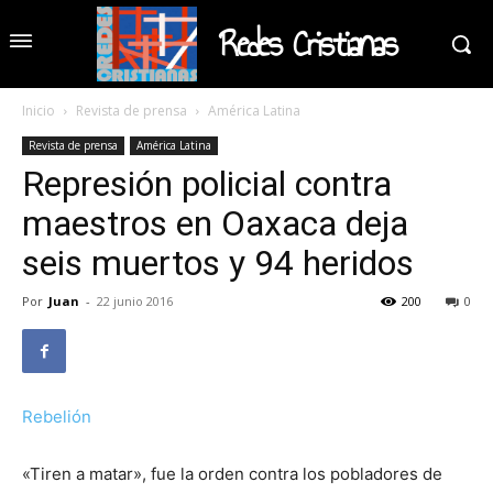
Redes Cristianas
Inicio
Revista de prensa
América Latina
Revista de prensa
América Latina
Represión policial contra
maestros en Oaxaca deja
seis muertos y 94 heridos
Por
Juan
-
22 junio 2016
200
0
Rebelión
«Tiren a matar», fue la orden contra los pobladores de