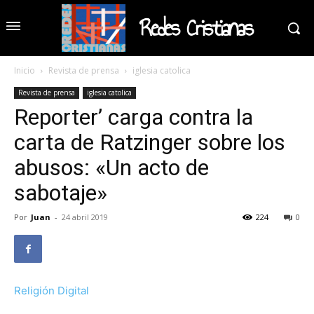
Redes Cristianas
Inicio
Revista de prensa
iglesia catolica
Revista de prensa
iglesia catolica
Reporter’ carga contra la
carta de Ratzinger sobre los
abusos: «Un acto de
sabotaje»
Por
Juan
-
24 abril 2019
224
0
Religión Digital