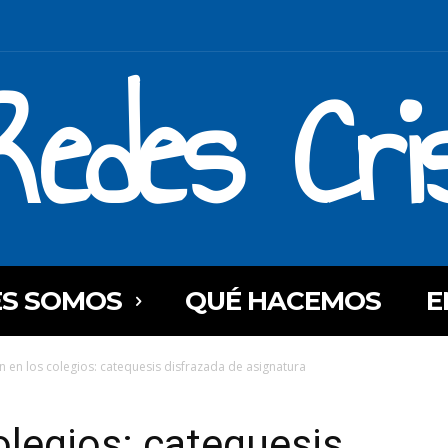
Redes Cri
ES SOMOS
QUÉ HACEMOS
E
ón en los colegios: catequesis disfrazada de asignatura
olegios: catequesis