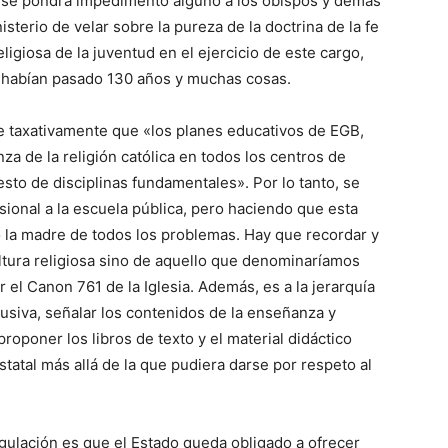
 no se pondrá impedimento alguno a los obispos y demás
terio de velar sobre la pureza de la doctrina de la fe
ligiosa de la juventud en el ejercicio de este cargo,
e habían pasado 130 años y muchas cosas.
e taxativamente que «los planes educativos de EGB,
za de la religión católica en todos los centros de
sto de disciplinas fundamentales». Por lo tanto, se
ional a la escuela pública, pero haciendo que esta
do la madre de todos los problemas. Hay que recordar y
ltura religiosa sino de aquello que denominaríamos
 el Canon 761 de la Iglesia. Además, es a la jerarquía
lusiva, señalar los contenidos de la enseñanza y
proponer los libros de texto y el material didáctico
tatal más allá de la que pudiera darse por respeto al
gulación es que el Estado queda obligado a ofrecer