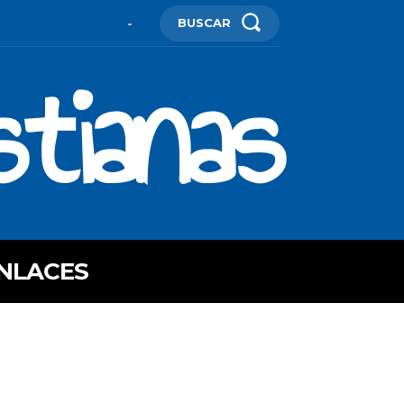
BUSCAR
-
stianas
NLACES