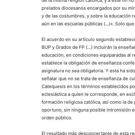
de la misma religión católica; y a este fin
prelados diocesanos encargados por su minis
y de las costumbres, y sobre la educación re
aún en las escuelas públicas (…)». Solo qu
El acuerdo en su artículo segundo establec
BUP y Grados de FP (…) incluirán la enseñan
educación, en condiciones equiparadas al re
establece la obligación de enseñanza confes
asignatura no sea obligatoria. Y esta ha si
señalar que no se trata de enseñanza de cu
Catequesis en los términos establecidos por
eclesiástica a quien le corresponde, en exc
formación religiosa católica, así como la de 
oportuno, sin ninguna posible intromisión es
orden público.
El resultado más desconcertante de esta re