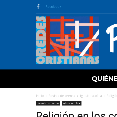
Facebook
QUIÉN
Inicio
Revista de prensa
iglesia catolica
Religi
Revista de prensa
iglesia catolica
Religión en los c