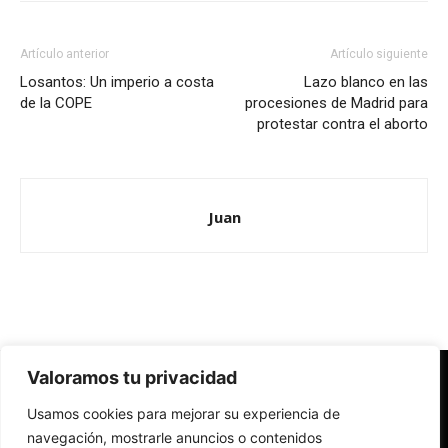
Artículo anterior
Artículo siguiente
Losantos: Un imperio a costa
Lazo blanco en las
de la COPE
procesiones de Madrid para
protestar contra el aborto
Juan
Valoramos tu privacidad
Redes Cristianas
Usamos cookies para mejorar su experiencia de
Una mirada alternativa sobre la Iglesia católica y la sociedad
- Colectivos de Redes Cristianas
navegación, mostrarle anuncios o contenidos