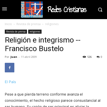
Redes Cristianas
Inicio
Revista de prensa
religiones
Revista de prensa
religiones
Religión e integrismo --
Francisco Bustelo
Por
Juan
-
11 abril 2009
126
0
El País
Pese a que pierda terreno conforme avanza el
conocimiento, el hecho religioso parece consustancial al
ser humano. Su razón de ser principal es aliviar la