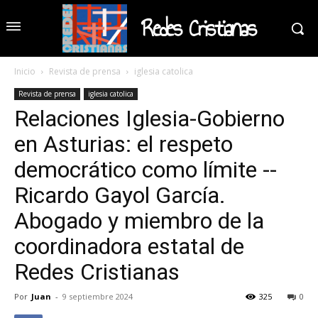
Redes Cristianas
Inicio
Revista de prensa
iglesia catolica
Revista de prensa
iglesia catolica
Relaciones Iglesia-Gobierno
en Asturias: el respeto
democrático como límite --
Ricardo Gayol García.
Abogado y miembro de la
coordinadora estatal de
Redes Cristianas
Por
Juan
-
9 septiembre 2024
325
0