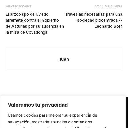
Artículo anterior
Artículo siguiente
El arzobispo de Oviedo
Travesías necesarias para una
arremete contra el Gobierno
sociedad biocentrada --
de Asturias por su ausencia en
Leonardo Boff
la misa de Covadonga
Juan
Valoramos tu privacidad
Redes Cristianas
Usamos cookies para mejorar su experiencia de
Una mirada alternativa sobre la Iglesia católica y la sociedad
- Colectivos de Redes Cristianas
navegación, mostrarle anuncios o contenidos