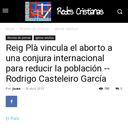
Redes Cristianas
Inicio
Revista de prensa
iglesia catolica
Revista de prensa
iglesia catolica
Reig Plà vincula el aborto a
una conjura internacional
para reducir la población --
Rodrigo Casteleiro García
Por
Juan
-
18 abril 2013
190
0
El País