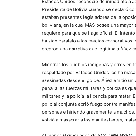
Estados Unidos reconoció de inmediato a 
Presidenta de Bolivia cuando se declaró co
estaban presentes legisladores de la oposic
boliviana, en la cual MAS posee una mayoría
requiere para que se haga oficial. El intent
ha sido paralelo a los medios corporativos,
crearon una narrativa que legitima a Áñez 
Mientras los pueblos indígenas y otros en to
respaldado por Estados Unidos los ha masa
asesinadas desde el golpe. Áñez emitió un 
penal a las fuerzas militares y policiales q
militares y la policía la licencia para matar
policial conjunta abrió fuego contra manif
personas e hiriendo gravemente a muchos, 
volvió a masacrar a los manifestantes, mat
Al menos 6 graduados de SOA / WHINSEC jug