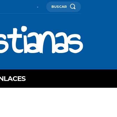
BUSCAR
-
stianas
NLACES