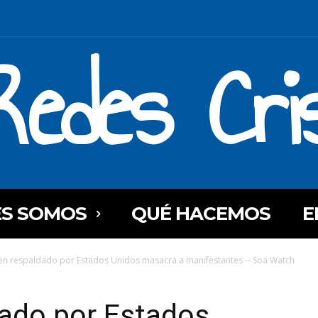
Redes Cri
ES SOMOS
QUÉ HACEMOS
E
n respaldado por Estados Unidos masacra a manifestantes -- Soa Watch
ado por Estados