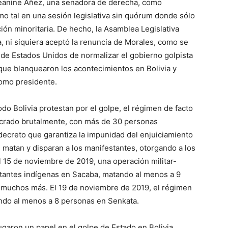
Jeanine Áñez, una senadora de derecha, como
mo tal en una sesión legislativa sin quórum donde sólo
ión minoritaria. De hecho, la Asamblea Legislativa
, ni siquiera aceptó la renuncia de Morales, como se
o de Estados Unidos de normalizar el gobierno golpista
 que blanquearon los acontecimientos en Bolivia y
como presidente.
do Bolivia protestan por el golpe, el régimen de facto
crado brutalmente, con más de 30 personas
decreto que garantiza la impunidad del enjuiciamiento
ue matan y disparan a los manifestantes, otorgando a los
. El 15 de noviembre de 2019, una operación militar-
estantes indígenas en Sacaba, matando al menos a 9
muchos más. El 19 de noviembre de 2019, el régimen
ando al menos a 8 personas en Senkata.
aron un papel en el golpe de Estado en Bolivia.