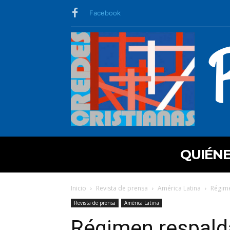
Facebook
QUIÉN
Inicio
Revista de prensa
América Latina
Régime
Revista de prensa
América Latina
Régimen respald