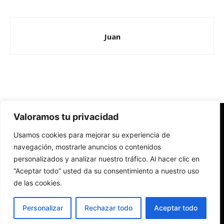
Juan
Valoramos tu privacidad
Redes Cristianas
Usamos cookies para mejorar su experiencia de
Una mirada alternativa sobre la Iglesia católica y la sociedad
- Colectivos de Redes Cristianas
navegación, mostrarle anuncios o contenidos
personalizados y analizar nuestro tráfico. Al hacer clic en
“Aceptar todo” usted da su consentimiento a nuestro uso
de las cookies.
Personalizar
Rechazar todo
Aceptar todo