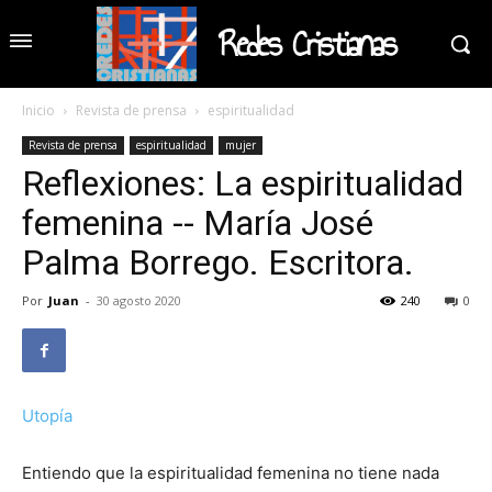
Redes Cristianas
Inicio
Revista de prensa
espiritualidad
Revista de prensa
espiritualidad
mujer
Reflexiones: La espiritualidad
femenina -- María José
Palma Borrego. Escritora.
Por
Juan
-
30 agosto 2020
240
0
Utopía
Entiendo que la espiritualidad femenina no tiene nada