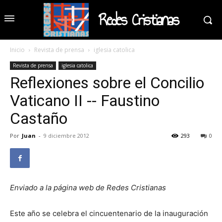
Redes Cristianas
Inicio
Revista de prensa
iglesia catolica
Revista de prensa
iglesia catolica
Reflexiones sobre el Concilio
Vaticano II -- Faustino
Castaño
Por
Juan
-
9 diciembre 2012
293
0
Enviado a la página web de Redes Cristianas
Este año se celebra el cincuentenario de la inauguración