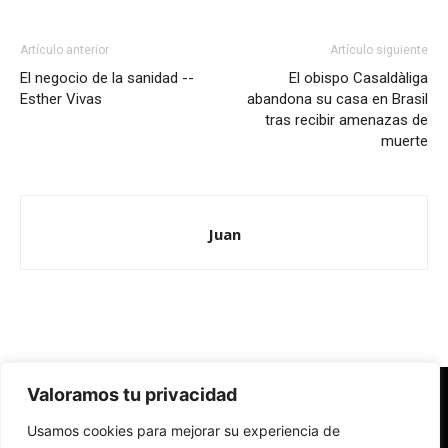
Artículo anterior
Artículo siguiente
El negocio de la sanidad --
El obispo Casaldàliga
Esther Vivas
abandona su casa en Brasil
tras recibir amenazas de
muerte
Juan
Valoramos tu privacidad
Redes Cristianas
Usamos cookies para mejorar su experiencia de
Una mirada alternativa sobre la Iglesia católica y la sociedad