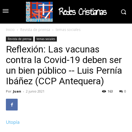
Redes Cristianas
Inicio
Revista de prensa
temas sociales
Revista de prensa
temas sociales
Reflexión: Las vacunas
contra la Covid-19 deben ser
un bien público -- Luis Pernía
Ibáñez (CCP Antequera)
Por
Juan
-
2 junio 2021
163
0
Utopía