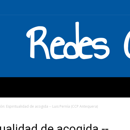
Redes C
MOS
QUÉ HACEMOS
ENLAC
ión: Espiritualidad de acogida -- Luis Pernía (CCP Antequera)
tualidad de acogida --