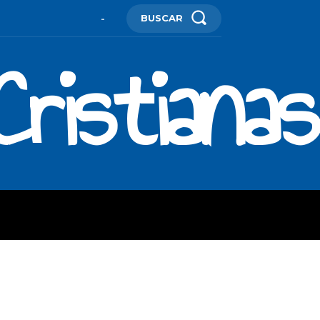
BUSCAR
-
ristianas
ES
MORE