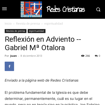
Redes Cristianas
Inicio
Revista de prensa
espiritualidad
Revista de prensa
espiritualidad
Reflexión en Adviento --
Gabriel Mª Otalora
Por
Juan
-
8 diciembre 2013
266
0
Enviado a la página web de Redes Cristianas
El problema fundamental de la Iglesia es que debe
determinar, permanentemente, cuál es su lugar en el
mundo, pero no en teoría sino en la práctica. Jon Sobrino