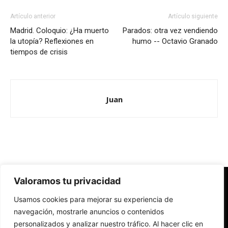
Artículo anterior
Artículo siguiente
Madrid. Coloquio: ¿Ha muerto
Parados: otra vez vendiendo
la utopía? Reflexiones en
humo -- Octavio Granado
tiempos de crisis
Juan
Valoramos tu privacidad
Redes Cristianas
Usamos cookies para mejorar su experiencia de
Una mirada alternativa sobre la Iglesia católica y la sociedad
- Colectivos de Redes Cristianas
navegación, mostrarle anuncios o contenidos
personalizados y analizar nuestro tráfico. Al hacer clic en