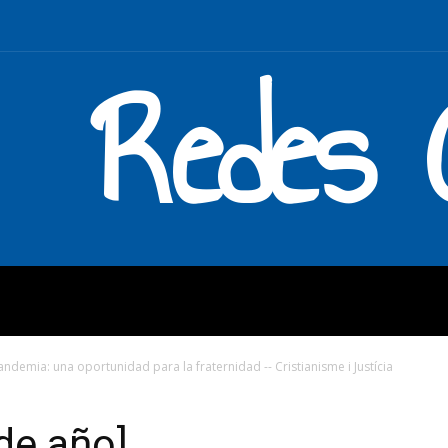
Redes C
MOS
QUÉ HACEMOS
ENLAC
ndemia: una oportunidad para la fraternidad -- Cristianisme i Justícia
 de año]