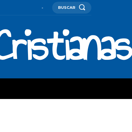
BUSCAR
-
ristianas
ES
MORE