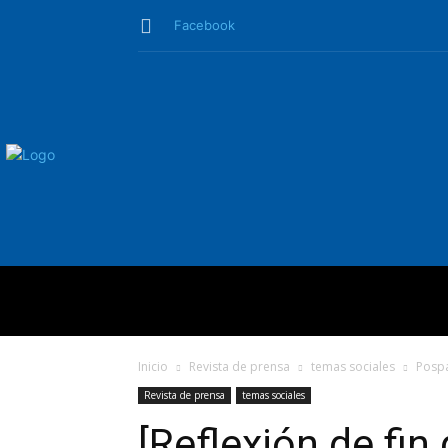
Facebook
QUIÉNES SO
Inicio
Revista de prensa
temas sociales
Pospa
Revista de prensa
temas sociales
[Reflexión de fin