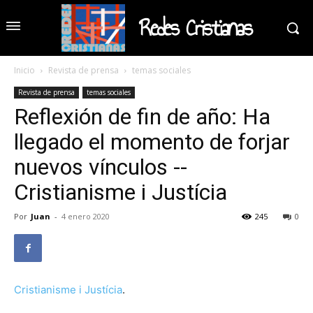
Redes Cristianas
Inicio
Revista de prensa
temas sociales
Revista de prensa
temas sociales
Reflexión de fin de año: Ha
llegado el momento de forjar
nuevos vínculos --
Cristianisme i Justícia
Por
Juan
-
4 enero 2020
245
0
Cristianisme i Justícia
.