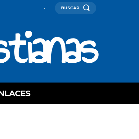
BUSCAR
-
stianas
NLACES