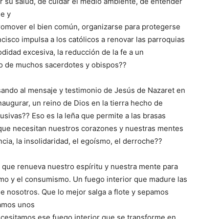
 su salud, de cuidar el medio ambiente, de entender
se y
romover el bien común, organizarse para protegerse
cisco impulsa a los católicos a renovar las parroquias
didad excesiva, la reducción de la fe a un
ismo de muchos sacerdotes y obispos??
esando al mensaje y testimonio de Jesús de Nazaret en
naugurar, un reino de Dios en la tierra hecho de
clusivas?? Eso es la leña que permite a las brasas
 que necesitan nuestros corazones y nuestras mentes
ncia, la insolidaridad, el egoísmo, el derroche??
r que renueva nuestro espíritu y nuestra mente para
ismo y el consumismo. Un fuego interior que madure las
e nosotros. Que lo mejor salga a flote y sepamos
amos unos
 Necesitamos ese fuego interior que se transforme en