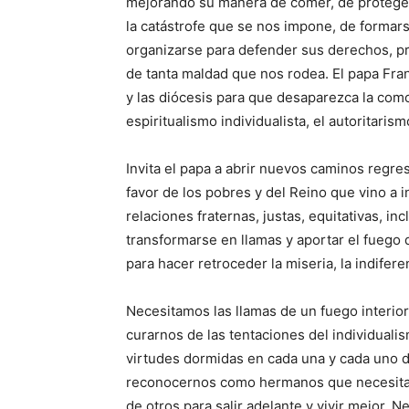
mejorando su manera de comer, de proteger
la catástrofe que se nos impone, de formar
organizarse para defender sus derechos, p
de tanta maldad que nos rodea. El papa Fran
y las diócesis para que desaparezca la como
espiritualismo individualista, el autoritar
Invita el papa a abrir nuevos caminos regr
favor de los pobres y del Reino que vino a i
relaciones fraternas, justas, equitativas, in
transformarse en llamas y aportar el fuego
para hacer retroceder la miseria, la indifere
Necesitamos las llamas de un fuego interio
curarnos de las tentaciones del individual
virtudes dormidas en cada una y cada uno d
reconocernos como hermanos que necesit
de otros para salir adelante y vivir mejor.