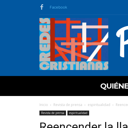
Facebook
QUIÉN
Inicio
Revista de prensa
espiritualidad
Reencen
Revista de prensa
espiritualidad
Reencender la ll