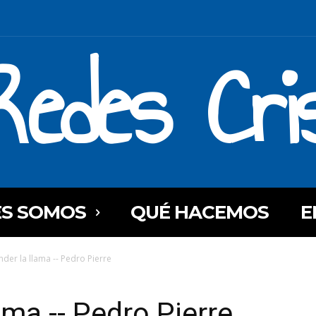
Redes Cri
ES SOMOS
QUÉ HACEMOS
E
der la llama -- Pedro Pierre
ama -- Pedro Pierre