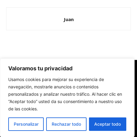
Juan
Valoramos tu privacidad
Redes Cristianas
Usamos cookies para mejorar su experiencia de
Una mirada alternativa sobre la Iglesia católica y la sociedad
- Colectivos de Redes Cristianas
navegación, mostrarle anuncios o contenidos
personalizados y analizar nuestro tráfico. Al hacer clic en
“Aceptar todo” usted da su consentimiento a nuestro uso
de las cookies.
Personalizar
Rechazar todo
Aceptar todo