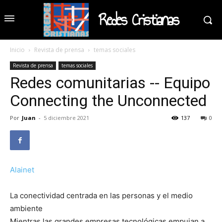
Redes Cristianas
Inicio
Revista de prensa
temas sociales
Revista de prensa
temas sociales
Redes comunitarias -- Equipo
Connecting the Unconnected
Por
Juan
-
5 diciembre 2021
137
0
Alainet
La conectividad centrada en las personas y el medio
ambiente
Mientras las grandes empresas tecnológicas empujan a