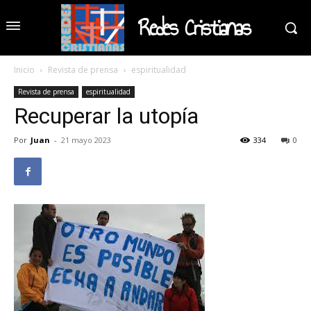
Redes Cristianas
Inicio
Revista de prensa
espiritualidad
Revista de prensa
espiritualidad
Recuperar la utopía
Por
Juan
-
21 mayo 2023
334
0