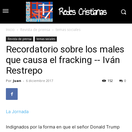
Redes Cristianas
Inicio
Revista de prensa
temas sociales
Revista de prensa
temas sociales
Recordatorio sobre los males
que causa el fracking -- Iván
Restrepo
Por
Juan
-
6 diciembre 2017
152
0
La Jornada
Indignados por la forma en que el señor Donald Trump