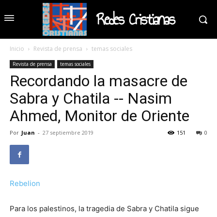
Redes Cristianas
Inicio
Revista de prensa
temas sociales
Revista de prensa
temas sociales
Recordando la masacre de
Sabra y Chatila -- Nasim
Ahmed, Monitor de Oriente
Por
Juan
-
27 septiembre 2019
151
0
Rebelion
Para los palestinos, la tragedia de Sabra y Chatila sigue